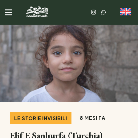
8 MESI FA
LE STORIE INVISIBILI
Elif E Şanlıurfa (Turchia)