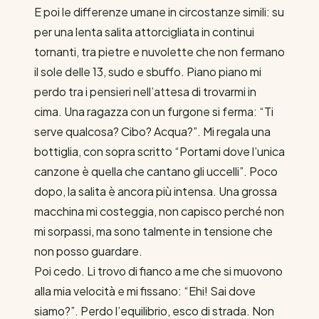
E poi le differenze umane in circostanze simili: su
per una lenta salita attorcigliata in continui
tornanti, tra pietre e nuvolette che non fermano
il sole delle 13, sudo e sbuffo. Piano piano mi
perdo tra i pensieri nell’attesa di trovarmi in
cima. Una ragazza con un furgone si ferma: “Ti
serve qualcosa? Cibo? Acqua?”. Mi regala una
bottiglia, con sopra scritto “Portami dove l’unica
canzone è quella che cantano gli uccelli”. Poco
dopo, la salita è ancora più intensa. Una grossa
macchina mi costeggia, non capisco perché non
mi sorpassi, ma sono talmente in tensione che
non posso guardare.
Poi cedo. Li trovo di fianco a me che si muovono
alla mia velocità e mi fissano: “Ehi! Sai dove
siamo?”. Perdo l’equilibrio, esco di strada. Non