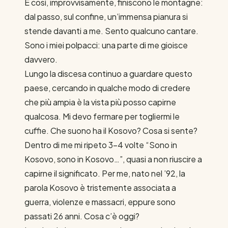
E così, improvvisamente, finiscono le montagne:
dal passo, sul confine, un’immensa pianura si
stende davanti a me. Sento qualcuno cantare.
Sono i miei polpacci: una parte di me gioisce
davvero.
Lungo la discesa continuo a guardare questo
paese, cercando in qualche modo di credere
che più ampia è la vista più posso capirne
qualcosa. Mi devo fermare per togliermi le
cuffie. Che suono ha il Kosovo? Cosa si sente?
Dentro di me mi ripeto 3-4 volte “Sono in
Kosovo, sono in Kosovo…”, quasi a non riuscire a
capirne il significato. Per me, nato nel ’92, la
parola Kosovo è tristemente associata a
guerra, violenze e massacri, eppure sono
passati 26 anni. Cosa c’è oggi?