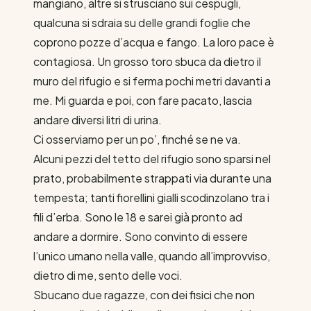
mangiano, altre si strusciano sui cespugli,
qualcuna si sdraia su delle grandi foglie che
coprono pozze d’acqua e fango. La loro pace è
contagiosa. Un grosso toro sbuca da dietro il
muro del rifugio e si ferma pochi metri davanti a
me. Mi guarda e poi, con fare pacato, lascia
andare diversi litri di urina.
Ci osserviamo per un po’, finché se ne va.
Alcuni pezzi del tetto del rifugio sono sparsi nel
prato, probabilmente strappati via durante una
tempesta; tanti fiorellini gialli scodinzolano tra i
fili d’erba. Sono le 18 e sarei già pronto ad
andare a dormire. Sono convinto di essere
l’unico umano nella valle, quando all’improvviso,
dietro di me, sento delle voci.
Sbucano due ragazze, con dei fisici che non