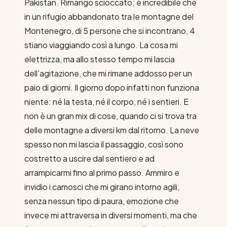
Pakistan. Rimango scioccato; è incredibile che
in un rifugio abbandonato tra le montagne del
Montenegro, di 5 persone che si incontrano, 4
stiano viaggiando così a lungo. La cosa mi
elettrizza, ma allo stesso tempo mi lascia
dell’agitazione, che mi rimane addosso per un
paio di giorni. Il giorno dopo infatti non funziona
niente: né la testa, né il corpo, né i sentieri. E
non è un gran mix di cose, quando ci si trova tra
delle montagne a diversi km dal ritorno. La neve
spesso non mi lascia il passaggio, così sono
costretto a uscire dal sentiero e ad
arrampicarmi fino al primo passo. Ammiro e
invidio i camosci che mi girano intorno agili,
senza nessun tipo di paura, emozione che
invece mi attraversa in diversi momenti, ma che