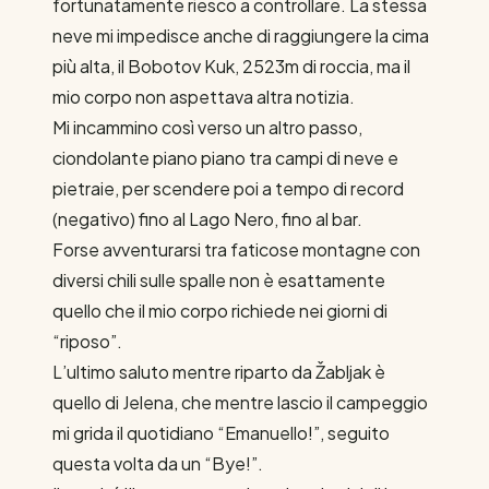
fortunatamente riesco a controllare. La stessa
neve mi impedisce anche di raggiungere la cima
più alta, il Bobotov Kuk, 2523m di roccia, ma il
mio corpo non aspettava altra notizia.
Mi incammino così verso un altro passo,
ciondolante piano piano tra campi di neve e
pietraie, per scendere poi a tempo di record
(negativo) fino al Lago Nero, fino al bar.
Forse avventurarsi tra faticose montagne con
diversi chili sulle spalle non è esattamente
quello che il mio corpo richiede nei giorni di
“riposo”.
L’ultimo saluto mentre riparto da Žabljak è
quello di Jelena, che mentre lascio il campeggio
mi grida il quotidiano “Emanuello!”, seguito
questa volta da un “Bye!”.