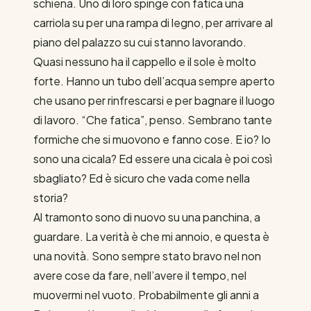
schiena. Uno di loro spinge con fatica una
carriola su per una rampa di legno, per arrivare al
piano del palazzo su cui stanno lavorando.
Quasi nessuno ha il cappello e il sole è molto
forte. Hanno un tubo dell’acqua sempre aperto
che usano per rinfrescarsi e per bagnare il luogo
di lavoro. “Che fatica”, penso. Sembrano tante
formiche che si muovono e fanno cose. E io? Io
sono una cicala? Ed essere una cicala è poi così
sbagliato? Ed è sicuro che vada come nella
storia?
Al tramonto sono di nuovo su una panchina, a
guardare. La verità è che mi annoio, e questa è
una novità. Sono sempre stato bravo nel non
avere cose da fare, nell’avere il tempo, nel
muovermi nel vuoto. Probabilmente gli anni a